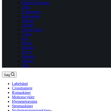
Hammer Strength
Ortus
Technogym
Bodystrong
Atletica
Landfit
Accept Topic
Cybex
Exe
Fit life
Impulse
Lexco
Senkron
Startrac
Teca
Søg
Løbebånd
Crosstrainere
Romaskiner
Motionscykler
Hjemmetræning
Stepmaskiner
Styrketræningsmaskiner