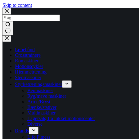
Skip to content
No
results
Løbebånd
Crosstrainere
Romaskiner
Motionscykler
Hjemmetræning
Stepmaskiner
Styrketræningsmaskiner
Benmaskiner
Ryg/mave maskiner
Arme/Bryst
Bænke/stativer
Multimaskiner
Lagersalg fra lukket motionscenter
Diverse
Brands
Life Fitness