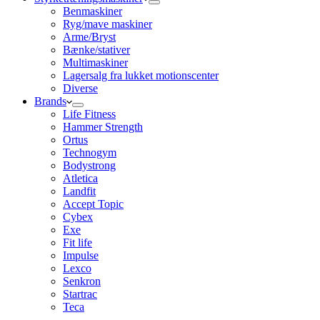
Benmaskiner
Ryg/mave maskiner
Arme/Bryst
Bænke/stativer
Multimaskiner
Lagersalg fra lukket motionscenter
Diverse
Brands
Life Fitness
Hammer Strength
Ortus
Technogym
Bodystrong
Atletica
Landfit
Accept Topic
Cybex
Exe
Fit life
Impulse
Lexco
Senkron
Startrac
Teca