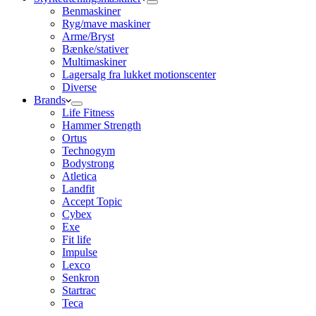
Benmaskiner
Ryg/mave maskiner
Arme/Bryst
Bænke/stativer
Multimaskiner
Lagersalg fra lukket motionscenter
Diverse
Brands
Life Fitness
Hammer Strength
Ortus
Technogym
Bodystrong
Atletica
Landfit
Accept Topic
Cybex
Exe
Fit life
Impulse
Lexco
Senkron
Startrac
Teca