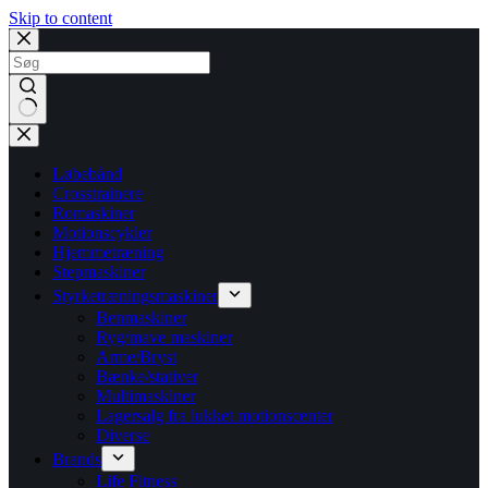
Skip to content
No
results
Løbebånd
Crosstrainere
Romaskiner
Motionscykler
Hjemmetræning
Stepmaskiner
Styrketræningsmaskiner
Benmaskiner
Ryg/mave maskiner
Arme/Bryst
Bænke/stativer
Multimaskiner
Lagersalg fra lukket motionscenter
Diverse
Brands
Life Fitness