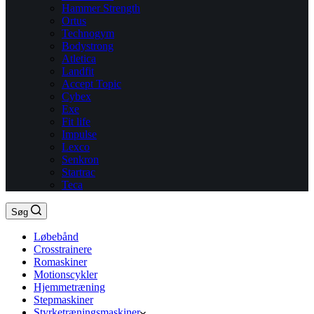
Hammer Strength
Ortus
Technogym
Bodystrong
Atletica
Landfit
Accept Topic
Cybex
Exe
Fit life
Impulse
Lexco
Senkron
Startrac
Teca
Søg
Løbebånd
Crosstrainere
Romaskiner
Motionscykler
Hjemmetræning
Stepmaskiner
Styrketræningsmaskiner