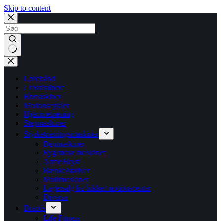
Skip to content
No
results
Løbebånd
Crosstrainere
Romaskiner
Motionscykler
Hjemmetræning
Stepmaskiner
Styrketræningsmaskiner
Benmaskiner
Ryg/mave maskiner
Arme/Bryst
Bænke/stativer
Multimaskiner
Lagersalg fra lukket motionscenter
Diverse
Brands
Life Fitness