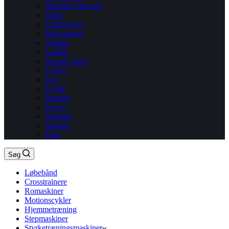
Hammer Strength
Ortus
Technogym
Bodystrong
Atletica
Landfit
Accept Topic
Cybex
Exe
Fit life
Impulse
Lexco
Senkron
Startrac
Teca
Søg
Løbebånd
Crosstrainere
Romaskiner
Motionscykler
Hjemmetræning
Stepmaskiner
Styrketræningsmaskiner