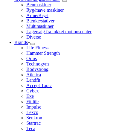
Benmaskiner
Ryg/mave maskiner
Arme/Bryst
Bænke/stativer
Multimaskiner
Lagersalg fra lukket motionscenter
Diverse
Brands
Life Fitness
Hammer Strength
Ortus
Technogym
Bodystrong
Atletica
Landfit
Accept Topic
Cybex
Exe
Fit life
Impulse
Lexco
Senkron
Startrac
Teca