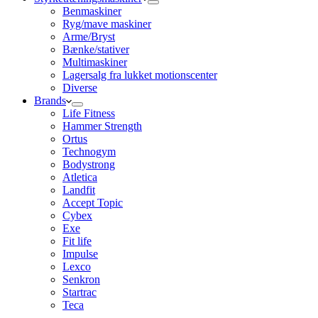
Benmaskiner
Ryg/mave maskiner
Arme/Bryst
Bænke/stativer
Multimaskiner
Lagersalg fra lukket motionscenter
Diverse
Brands
Life Fitness
Hammer Strength
Ortus
Technogym
Bodystrong
Atletica
Landfit
Accept Topic
Cybex
Exe
Fit life
Impulse
Lexco
Senkron
Startrac
Teca