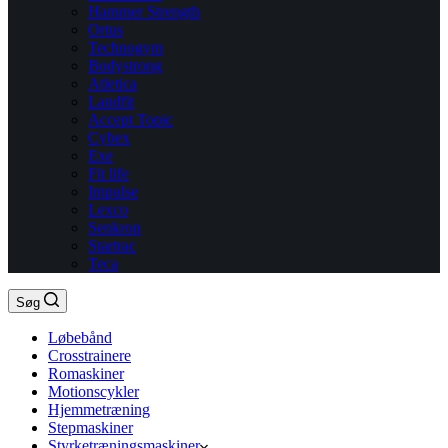
Hammer Strength
Ortus
Technogym
Bodystrong
Atletica
Landfit
Accept Topic
Cybex
Exe
Fit life
Impulse
Lexco
Senkron
Startrac
Teca
Søg
Løbebånd
Crosstrainere
Romaskiner
Motionscykler
Hjemmetræning
Stepmaskiner
Styrketræningsmaskiner