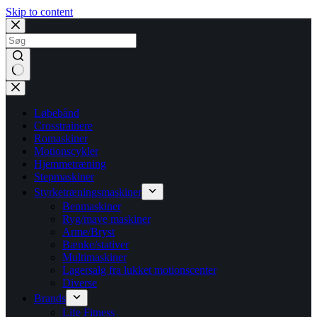
Skip to content
No
results
Løbebånd
Crosstrainere
Romaskiner
Motionscykler
Hjemmetræning
Stepmaskiner
Styrketræningsmaskiner
Benmaskiner
Ryg/mave maskiner
Arme/Bryst
Bænke/stativer
Multimaskiner
Lagersalg fra lukket motionscenter
Diverse
Brands
Life Fitness