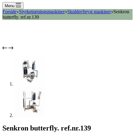
Menu
Forside
Styrketræningsmaskiner
Skulder/bryst maskiner
Senkron
butterfly. ref.nr.139
Senkron butterfly. ref.nr.139