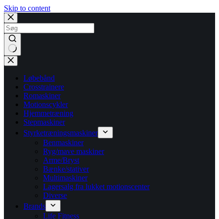
Skip to content
No
results
Løbebånd
Crosstrainere
Romaskiner
Motionscykler
Hjemmetræning
Stepmaskiner
Styrketræningsmaskiner
Benmaskiner
Ryg/mave maskiner
Arme/Bryst
Bænke/stativer
Multimaskiner
Lagersalg fra lukket motionscenter
Diverse
Brands
Life Fitness