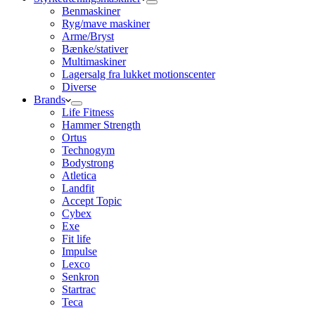
Benmaskiner
Ryg/mave maskiner
Arme/Bryst
Bænke/stativer
Multimaskiner
Lagersalg fra lukket motionscenter
Diverse
Brands
Life Fitness
Hammer Strength
Ortus
Technogym
Bodystrong
Atletica
Landfit
Accept Topic
Cybex
Exe
Fit life
Impulse
Lexco
Senkron
Startrac
Teca