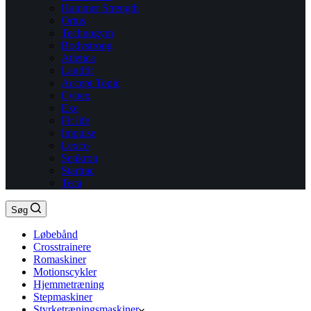
Hammer Strength
Ortus
Technogym
Bodystrong
Atletica
Landfit
Accept Topic
Cybex
Exe
Fit life
Impulse
Lexco
Senkron
Startrac
Teca
Søg
Løbebånd
Crosstrainere
Romaskiner
Motionscykler
Hjemmetræning
Stepmaskiner
Styrketræningsmaskiner