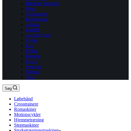
Hammer Strength
Ortus
Technogym
Bodystrong
Atletica
Landfit
Accept Topic
Cybex
Exe
Fit life
Impulse
Lexco
Senkron
Startrac
Teca
Søg
Løbebånd
Crosstrainere
Romaskiner
Motionscykler
Hjemmetræning
Stepmaskiner
Styrketræningsmaskiner