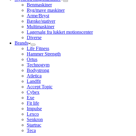
Benmaskiner
Ryg/mave maskiner
Arme/Bryst
Bænke/stativer
Multimaskiner
Lagersalg fra lukket motionscenter
Diverse
Brands
Life Fitness
Hammer Strength
Ortus
Technogym
Bodystrong
Atletica
Landfit
Accept Topic
Cybex
Exe
Fit life
Impulse
Lexco
Senkron
Startrac
Teca