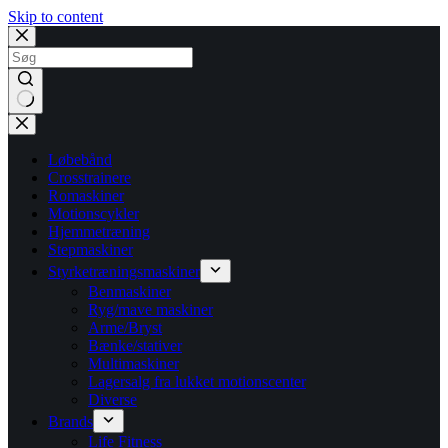
Skip to content
No
results
Løbebånd
Crosstrainere
Romaskiner
Motionscykler
Hjemmetræning
Stepmaskiner
Styrketræningsmaskiner
Benmaskiner
Ryg/mave maskiner
Arme/Bryst
Bænke/stativer
Multimaskiner
Lagersalg fra lukket motionscenter
Diverse
Brands
Life Fitness