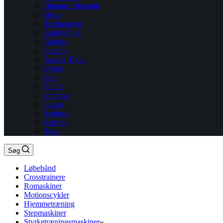
Hammer Strength
Ortus
Technogym
Bodystrong
Atletica
Landfit
Accept Topic
Cybex
Exe
Fit life
Impulse
Lexco
Senkron
Startrac
Teca
Søg
Løbebånd
Crosstrainere
Romaskiner
Motionscykler
Hjemmetræning
Stepmaskiner
Styrketræningsmaskiner