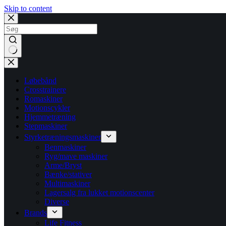
Skip to content
No
results
Løbebånd
Crosstrainere
Romaskiner
Motionscykler
Hjemmetræning
Stepmaskiner
Styrketræningsmaskiner
Benmaskiner
Ryg/mave maskiner
Arme/Bryst
Bænke/stativer
Multimaskiner
Lagersalg fra lukket motionscenter
Diverse
Brands
Life Fitness