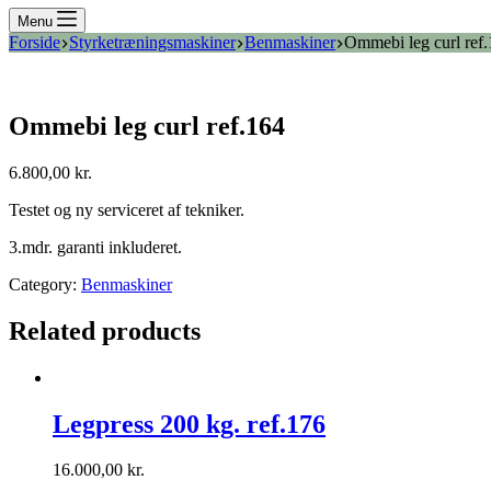
Menu
Forside
Styrketræningsmaskiner
Benmaskiner
Ommebi leg curl ref
Ommebi leg curl ref.164
6.800,00
kr.
Testet og ny serviceret af tekniker.
3.mdr. garanti inkluderet.
Category:
Benmaskiner
Related products
Legpress 200 kg. ref.176
16.000,00
kr.