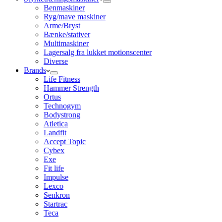
Benmaskiner
Ryg/mave maskiner
Arme/Bryst
Bænke/stativer
Multimaskiner
Lagersalg fra lukket motionscenter
Diverse
Brands
Life Fitness
Hammer Strength
Ortus
Technogym
Bodystrong
Atletica
Landfit
Accept Topic
Cybex
Exe
Fit life
Impulse
Lexco
Senkron
Startrac
Teca