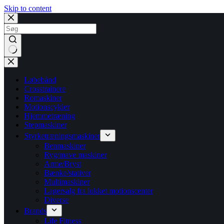
Skip to content
No
results
Løbebånd
Crosstrainere
Romaskiner
Motionscykler
Hjemmetræning
Stepmaskiner
Styrketræningsmaskiner
Benmaskiner
Ryg/mave maskiner
Arme/Bryst
Bænke/stativer
Multimaskiner
Lagersalg fra lukket motionscenter
Diverse
Brands
Life Fitness