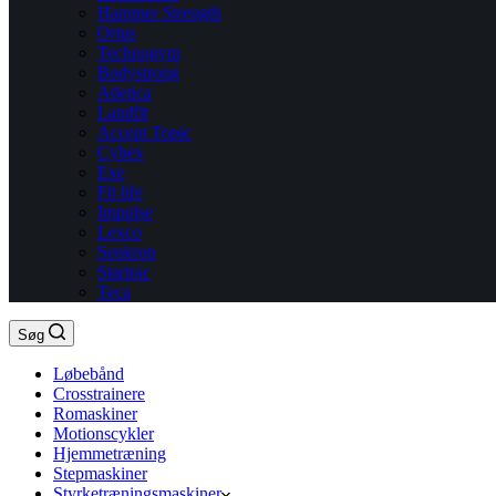
Hammer Strength
Ortus
Technogym
Bodystrong
Atletica
Landfit
Accept Topic
Cybex
Exe
Fit life
Impulse
Lexco
Senkron
Startrac
Teca
Søg
Løbebånd
Crosstrainere
Romaskiner
Motionscykler
Hjemmetræning
Stepmaskiner
Styrketræningsmaskiner