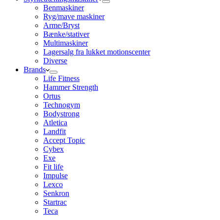
Benmaskiner
Ryg/mave maskiner
Arme/Bryst
Bænke/stativer
Multimaskiner
Lagersalg fra lukket motionscenter
Diverse
Brands
Life Fitness
Hammer Strength
Ortus
Technogym
Bodystrong
Atletica
Landfit
Accept Topic
Cybex
Exe
Fit life
Impulse
Lexco
Senkron
Startrac
Teca