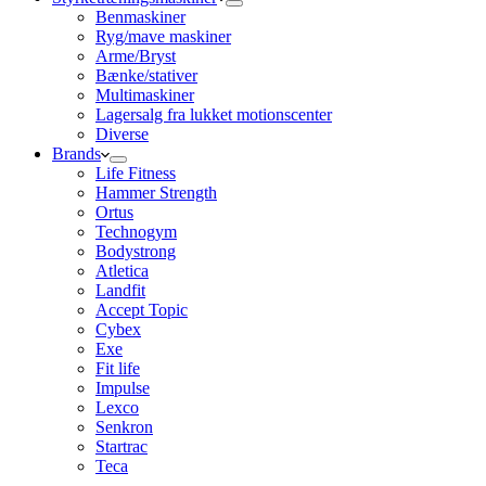
Benmaskiner
Ryg/mave maskiner
Arme/Bryst
Bænke/stativer
Multimaskiner
Lagersalg fra lukket motionscenter
Diverse
Brands
Life Fitness
Hammer Strength
Ortus
Technogym
Bodystrong
Atletica
Landfit
Accept Topic
Cybex
Exe
Fit life
Impulse
Lexco
Senkron
Startrac
Teca