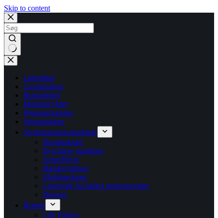
Skip to content
No
results
Løbebånd
Crosstrainere
Romaskiner
Motionscykler
Hjemmetræning
Stepmaskiner
Styrketræningsmaskiner
Benmaskiner
Ryg/mave maskiner
Arme/Bryst
Bænke/stativer
Multimaskiner
Lagersalg fra lukket motionscenter
Diverse
Brands
Life Fitness