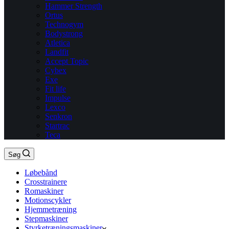
Hammer Strength
Ortus
Technogym
Bodystrong
Atletica
Landfit
Accept Topic
Cybex
Exe
Fit life
Impulse
Lexco
Senkron
Startrac
Teca
Søg
Løbebånd
Crosstrainere
Romaskiner
Motionscykler
Hjemmetræning
Stepmaskiner
Styrketræningsmaskiner