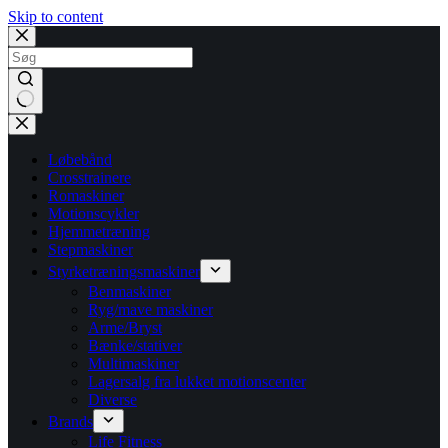
Skip to content
No
results
Løbebånd
Crosstrainere
Romaskiner
Motionscykler
Hjemmetræning
Stepmaskiner
Styrketræningsmaskiner
Benmaskiner
Ryg/mave maskiner
Arme/Bryst
Bænke/stativer
Multimaskiner
Lagersalg fra lukket motionscenter
Diverse
Brands
Life Fitness