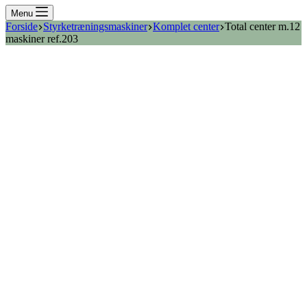
Menu
Forside
Styrketræningsmaskiner
Komplet center
Total center m.12
maskiner ref.203