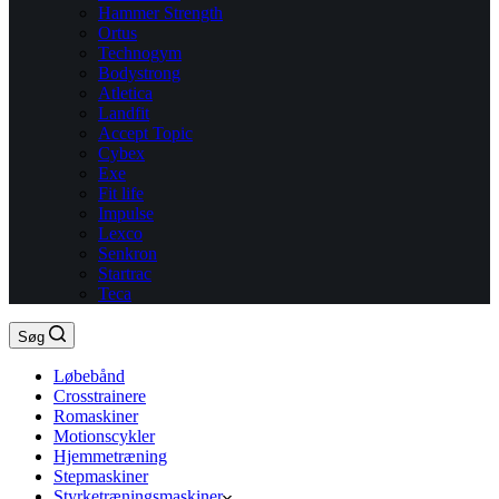
Hammer Strength
Ortus
Technogym
Bodystrong
Atletica
Landfit
Accept Topic
Cybex
Exe
Fit life
Impulse
Lexco
Senkron
Startrac
Teca
Søg
Løbebånd
Crosstrainere
Romaskiner
Motionscykler
Hjemmetræning
Stepmaskiner
Styrketræningsmaskiner