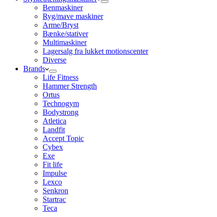
Benmaskiner
Ryg/mave maskiner
Arme/Bryst
Bænke/stativer
Multimaskiner
Lagersalg fra lukket motionscenter
Diverse
Brands
Life Fitness
Hammer Strength
Ortus
Technogym
Bodystrong
Atletica
Landfit
Accept Topic
Cybex
Exe
Fit life
Impulse
Lexco
Senkron
Startrac
Teca